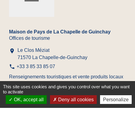
Maison de Pays de La Chapelle de Guinchay
Offices de tourisme
Le Clos Méziat
location_on
71570 La Chapelle-de-Guinchay
phone
+33 3 85 33 85 07
Renseignements touristiques et vente produits locaux
This site uses cookies and gives you control over what you want
to activate
OK, accept all
Deny all cookies
Personalize