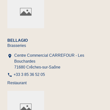
BELLAGIO
Brasseries
Centre Commercial CARREFOUR - Les
location_on
Bouchardes
71680 Crêches-sur-Saône
phone
+33 3 85 36 52 05
Restaurant