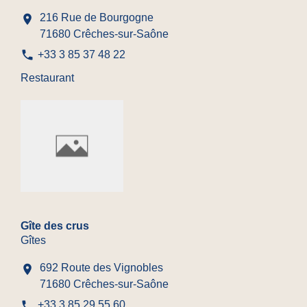
216 Rue de Bourgogne
location_on
71680 Crêches-sur-Saône
phone
+33 3 85 37 48 22
Restaurant
Gîte des crus
Gîtes
692 Route des Vignobles
location_on
71680 Crêches-sur-Saône
phone
+33 3 85 29 55 60