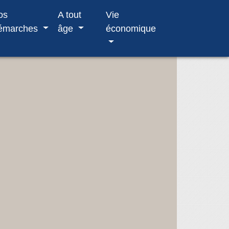
os
A tout
Vie
émarches
âge
économique