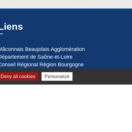
Liens
Mâconnais Beaujolais Agglomération
Département de Saône-et-Loire
Conseil Régional Région Bourgogne
Franche Comté
Deny all cookies
Personalize
Office de Tourisme de Mâcon
Préfecture de Saône et Loire