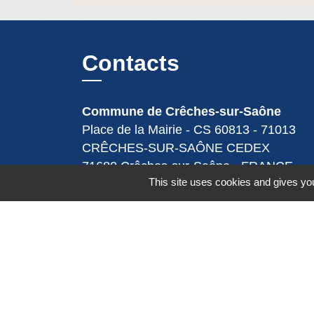
Contacts
Commune de Crêches-sur-Saône
Place de la Mairie - CS 60813 - 71013
CRÊCHES-SUR-SAÔNE CEDEX
71680 Crêches-sur-Saône - FRANCE
This site uses cookies and gives you
+33 3 85 36 57 90
Contact par formulaire
Espace Réservé