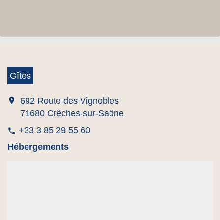
Gîtes
location_on
692 Route des Vignobles
71680 Crêches-sur-Saône
+33 3 85 29 55 60
phone
Hébergements