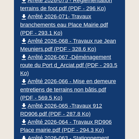
file_download
Arrêté 2026-075 - Règlementation
terrains de foot.pdf (PDF - 296 Ko)
file_download
Arrêté 2026-071- Travaux
branchements eau Place Mairie.pdf
(PDF - 293.1 Ko)
file_download
Arrêté 2026-068 - Travaux rue Jean
Meuniers.pdf (PDF - 328.6 Ko)
file_download
Arrêté 2026-067 -Déménagement
route du Port d_Arciat.pdf (PDF - 293.5
Ko)
file_download
Arrêté 2026-066 - Mise en demeure
entretiens de terrains non bâtis.pdf
(PDF - 569.5 Ko)
file_download
Arrêté 2026-065 -Travaux 912
RD906.pdf (PDF - 287.8 Ko)
file_download
Arrêté 2026-064 - Travaux RD906
Place mairie.pdf (PDF - 294.3 Ko)
file_download
Arrêté 2026-063 - Stationnement