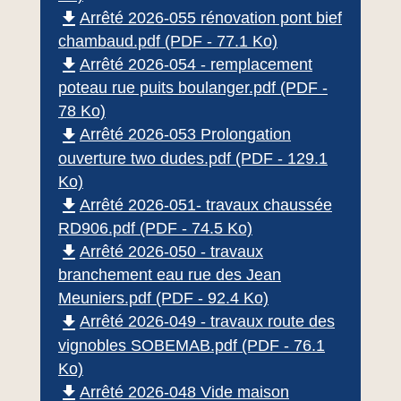
file_download
Arrêté 2026-055 rénovation pont bief
chambaud.pdf (PDF - 77.1 Ko)
file_download
Arrêté 2026-054 - remplacement
poteau rue puits boulanger.pdf (PDF -
78 Ko)
file_download
Arrêté 2026-053 Prolongation
ouverture two dudes.pdf (PDF - 129.1
Ko)
file_download
Arrêté 2026-051- travaux chaussée
RD906.pdf (PDF - 74.5 Ko)
file_download
Arrêté 2026-050 - travaux
branchement eau rue des Jean
Meuniers.pdf (PDF - 92.4 Ko)
file_download
Arrêté 2026-049 - travaux route des
vignobles SOBEMAB.pdf (PDF - 76.1
Ko)
file_download
Arrêté 2026-048 Vide maison