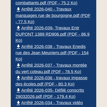
combattants.pdf (PDF - 75.2 Ko)
file_download
Arrêté 2026-040 - Travaux
marquages rue de bourgogne.pdf (PDF
- 77.5 Ko)
file_download
Arrêté 2026-039- Travaux Entr
DUPONT 1389 RD906.pdf (PDF - 86.9
Ko)
file_download
Arrêté 2026-038 - Travaux Enedis
rue des Jean Meuniers.pdf (PDF - 154
Ko)
file_download
Arrêté 2026-037 - Travaux montée
du vert coteau.pdf (PDF - 78.5 Ko)
file_download
Arrêté 2026-036 - travaux impasse
des écoles.pdf (PDF - 80.3 Ko)
file_download
Arrêté 2026-035- Défilé conscrits
29032026.pdf (PDF - 179.4 Ko)
file_download
Arrêté 2026-034 - Travaux vidéo