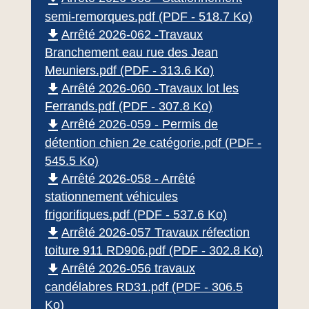
semi-remorques.pdf (PDF - 518.7 Ko)
file_download
Arrêté 2026-062 -Travaux
Branchement eau rue des Jean
Meuniers.pdf (PDF - 313.6 Ko)
file_download
Arrêté 2026-060 -Travaux lot les
Ferrands.pdf (PDF - 307.8 Ko)
file_download
Arrêté 2026-059 - Permis de
détention chien 2e catégorie.pdf (PDF -
545.5 Ko)
file_download
Arrêté 2026-058 - Arrêté
stationnement véhicules
frigorifiques.pdf (PDF - 537.6 Ko)
file_download
Arrêté 2026-057 Travaux réfection
toiture 911 RD906.pdf (PDF - 302.8 Ko)
file_download
Arrêté 2026-056 travaux
candélabres RD31.pdf (PDF - 306.5
Ko)