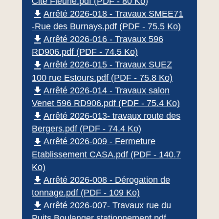
Cité Fleurie.pdf (PDF - 80 Ko)
file_download
Arrêté 2026-018 - Travaux SMEE71
-Rue des Burnays.pdf (PDF - 75.5 Ko)
file_download
Arrêté 2026-016 - Travaux 596
RD906.pdf (PDF - 74.5 Ko)
file_download
Arrêté 2026-015 - Travaux SUEZ
100 rue Estours.pdf (PDF - 75.8 Ko)
file_download
Arrêté 2026-014 - Travaux salon
Venet 596 RD906.pdf (PDF - 75.4 Ko)
file_download
Arrêté 2026-013- travaux route des
Bergers.pdf (PDF - 74.4 Ko)
file_download
Arrêté 2026-009 - Fermeture
Etablissement CASA.pdf (PDF - 140.7
Ko)
file_download
Arrêté 2026-008 - Dérogation de
tonnage.pdf (PDF - 109 Ko)
file_download
Arrêté 2026-007- Travaux rue du
Puits Boulanger stationnement.pdf