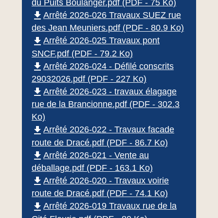
du Puits Boulanger.pdf (PDF - 75 Ko)
file_download
Arrêté 2026-026 Travaux SUEZ rue
des Jean Meuniers.pdf (PDF - 80.9 Ko)
file_download
Arrêté 2026-025 Travaux pont
SNCF.pdf (PDF - 79.2 Ko)
file_download
Arrêté 2026-024 - Défilé conscrits
29032026.pdf (PDF - 227 Ko)
file_download
Arrêté 2026-023 - travaux élagage
rue de la Brancionne.pdf (PDF - 302.3
Ko)
file_download
Arrêté 2026-022 - Travaux facade
route de Dracé.pdf (PDF - 86.7 Ko)
file_download
Arrêté 2026-021 - Vente au
déballage.pdf (PDF - 163.1 Ko)
file_download
Arrêté 2026-020 - Travaux voirie
route de Dracé.pdf (PDF - 74.1 Ko)
file_download
Arrêté 2026-019 Travaux rue de la