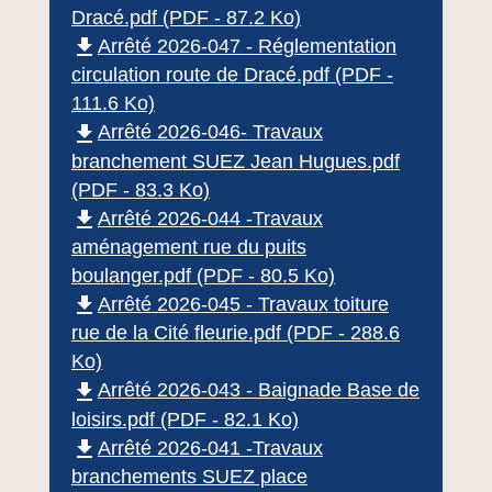
Dracé.pdf (PDF - 87.2 Ko)
file_download
Arrêté 2026-047 - Réglementation
circulation route de Dracé.pdf (PDF -
111.6 Ko)
file_download
Arrêté 2026-046- Travaux
branchement SUEZ Jean Hugues.pdf
(PDF - 83.3 Ko)
file_download
Arrêté 2026-044 -Travaux
aménagement rue du puits
boulanger.pdf (PDF - 80.5 Ko)
file_download
Arrêté 2026-045 - Travaux toiture
rue de la Cité fleurie.pdf (PDF - 288.6
Ko)
file_download
Arrêté 2026-043 - Baignade Base de
loisirs.pdf (PDF - 82.1 Ko)
file_download
Arrêté 2026-041 -Travaux
branchements SUEZ place