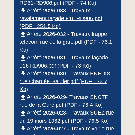
RD31-RD906.pdf (PDF - 74 Ko)
file_download
Arrêté 2026-033 - Travaux
ravalement façade 916 RD906.pdf
(PDF - 251.5 Ko)
file_download
Arrêté 2026-032 - Travaux trappe
telecom rue de la gare.pdf (PDF - 76.1
Ko)
file_download
Arrêté 2026-031 - Travaux façade
916 RD906.pdf (PDF - 73 Ko)
file_download
Arrêté 2026-030- Travaux ENEDIS
rue Charrièe Gautier.pdf (PDF - 73.7
Ko)
file_download
Arrêté 2026-029- Travaux SNCTP
rue de la Gare.pdf (PDF - 76.4 Ko)
file_download
Arrêté 2026-028- Travaux SUEZ rue
du 19 mars 1962.pdf (PDF - 76.5 Ko)
file_download
Arrêté 2026-027 - Travaux voirie rue