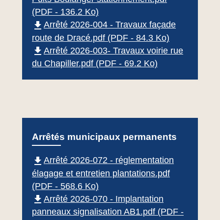
(PDF - 136.2 Ko)
file_download
Arrêté 2026-004 - Travaux façade
route de Dracé.pdf (PDF - 84.3 Ko)
file_download
Arrêté 2026-003- Travaux voirie rue
du Chapiller.pdf (PDF - 69.2 Ko)
Arrêtés municipaux permanents
file_download
Arrêté 2026-072 - réglementation
élagage et entretien plantations.pdf
(PDF - 568.6 Ko)
file_download
Arrêté 2026-070 - Implantation
panneaux signalisation AB1.pdf (PDF -