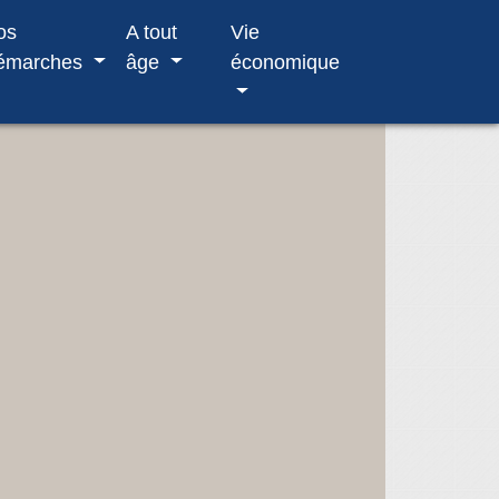
os
A tout
Vie
émarches
âge
économique