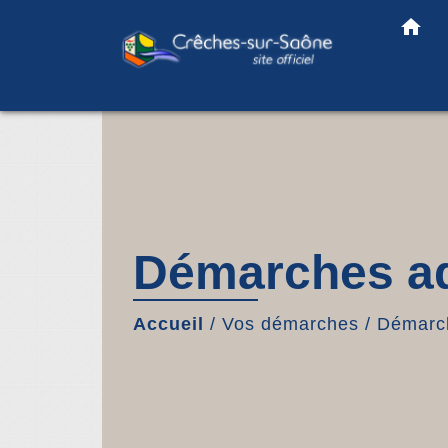
home
Démarches ad
Accueil
/
Vos démarches
/
Démarch