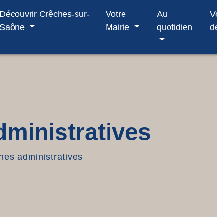
Découvrir Crêches-sur-
Votre
Au
V
Saône
Mairie
quotidien
d
ministratives
es administratives