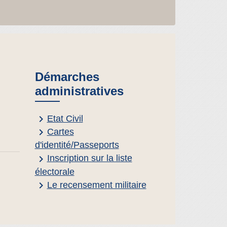
Démarches
administratives
keyboard_arrow_right
Etat Civil
keyboard_arrow_right
Cartes
d'identité/Passeports
keyboard_arrow_right
Inscription sur la liste
électorale
keyboard_arrow_right
Le recensement militaire