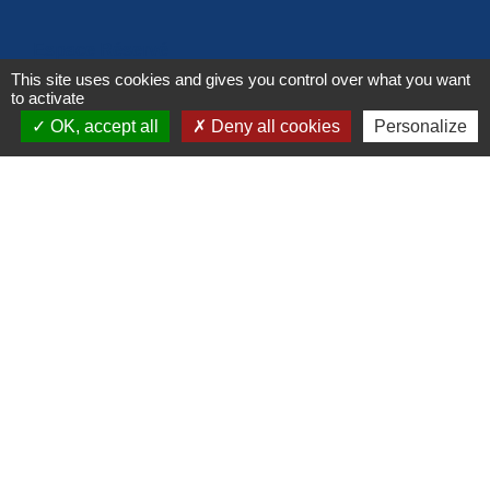
Espace Réservé
This site uses cookies and gives you control over what you want
to activate
OK, accept all
Deny all cookies
Personalize
Liens
Mâconnais Beaujolais Agglomération
Département de Saône-et-Loire
Conseil Régional Région Bourgogne Franche Comté
Office de Tourisme de Mâcon
Préfecture de Saône et Loire
Mentions légales
-
Politique de confidentialité
-
Accessibilité
-
Plan du site
-
Gestion des cookies
Site créé en partenariat avec Réseau des Communes