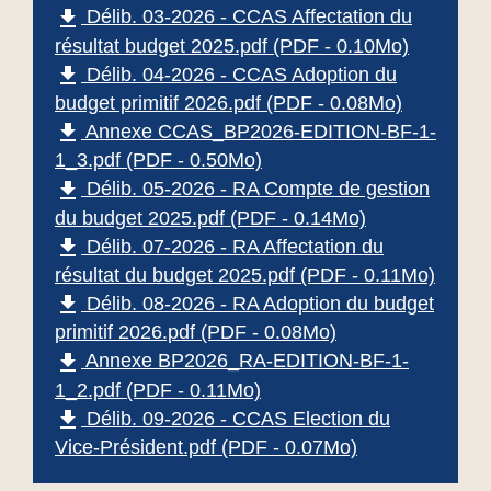
file_download
Délib. 03-2026 - CCAS Affectation du
résultat budget 2025.pdf (PDF - 0.10Mo)
file_download
Délib. 04-2026 - CCAS Adoption du
budget primitif 2026.pdf (PDF - 0.08Mo)
file_download
Annexe CCAS_BP2026-EDITION-BF-1-
1_3.pdf (PDF - 0.50Mo)
file_download
Délib. 05-2026 - RA Compte de gestion
du budget 2025.pdf (PDF - 0.14Mo)
file_download
Délib. 07-2026 - RA Affectation du
résultat du budget 2025.pdf (PDF - 0.11Mo)
file_download
Délib. 08-2026 - RA Adoption du budget
primitif 2026.pdf (PDF - 0.08Mo)
file_download
Annexe BP2026_RA-EDITION-BF-1-
1_2.pdf (PDF - 0.11Mo)
file_download
Délib. 09-2026 - CCAS Election du
Vice-Président.pdf (PDF - 0.07Mo)