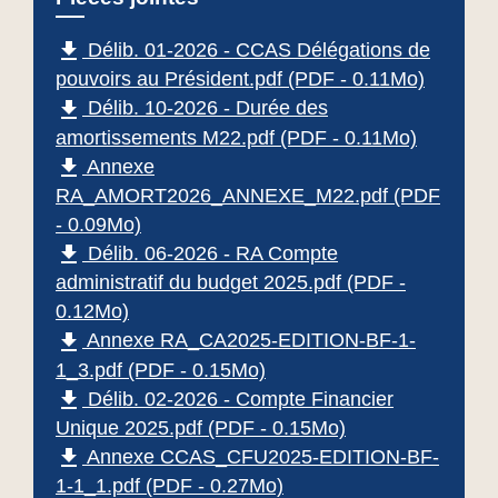
file_download
Délib. 01-2026 - CCAS Délégations de
pouvoirs au Président.pdf (PDF - 0.11Mo)
file_download
Délib. 10-2026 - Durée des
amortissements M22.pdf (PDF - 0.11Mo)
file_download
Annexe
RA_AMORT2026_ANNEXE_M22.pdf (PDF
- 0.09Mo)
file_download
Délib. 06-2026 - RA Compte
administratif du budget 2025.pdf (PDF -
0.12Mo)
file_download
Annexe RA_CA2025-EDITION-BF-1-
1_3.pdf (PDF - 0.15Mo)
file_download
Délib. 02-2026 - Compte Financier
Unique 2025.pdf (PDF - 0.15Mo)
file_download
Annexe CCAS_CFU2025-EDITION-BF-
1-1_1.pdf (PDF - 0.27Mo)