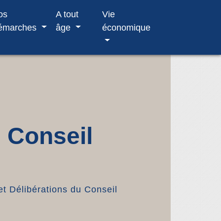
os
A tout
Vie
émarches
âge
économique
u Conseil
et Délibérations du Conseil