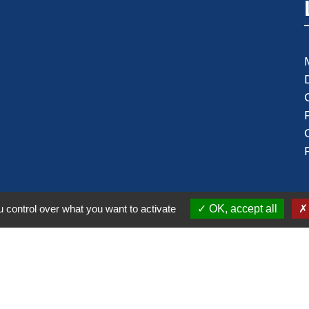
 control over what you want to activate
OK, accept all
alité
-
Accessibilité
-
Plan du site
-
Gestion des cookie