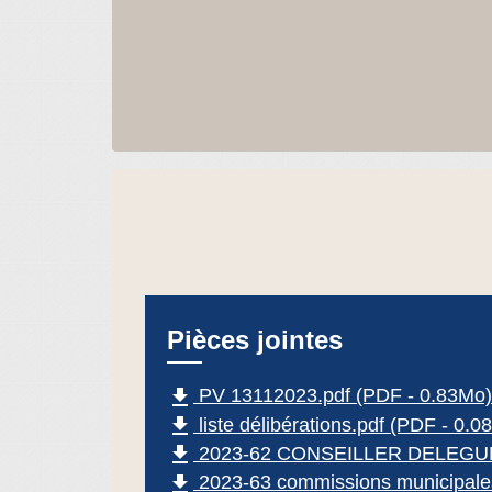
Pièces jointes
file_download
PV 13112023.pdf (PDF - 0.83Mo)
file_download
liste délibérations.pdf (PDF - 0.0
file_download
2023-62 CONSEILLER DELEGUE.
file_download
2023-63 commissions municipales