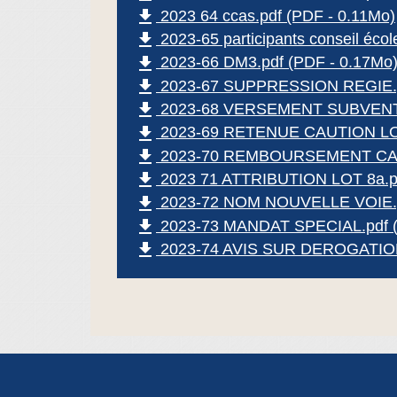
file_download
2023 64 ccas.pdf (PDF - 0.11Mo)
file_download
2023-65 participants conseil écol
file_download
2023-66 DM3.pdf (PDF - 0.17Mo
file_download
2023-67 SUPPRESSION REGIE.pd
file_download
2023-68 VERSEMENT SUBVENTI
file_download
2023-69 RETENUE CAUTION L
file_download
2023-70 REMBOURSEMENT CAUT
file_download
2023 71 ATTRIBUTION LOT 8a.pd
file_download
2023-72 NOM NOUVELLE VOIE.pd
file_download
2023-73 MANDAT SPECIAL.pdf (
file_download
2023-74 AVIS SUR DEROGATION