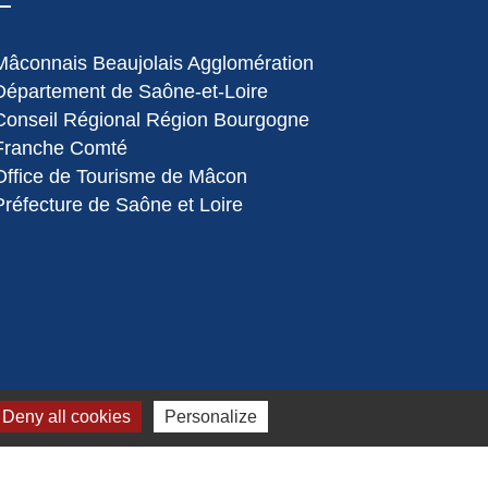
Mâconnais Beaujolais Agglomération
Département de Saône-et-Loire
Conseil Régional Région Bourgogne
Franche Comté
Office de Tourisme de Mâcon
Préfecture de Saône et Loire
Deny all cookies
Personalize
s