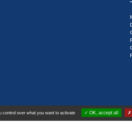
 control over what you want to activate
OK, accept all
alité
-
Accessibilité
-
Plan du site
-
Gestion des cookie