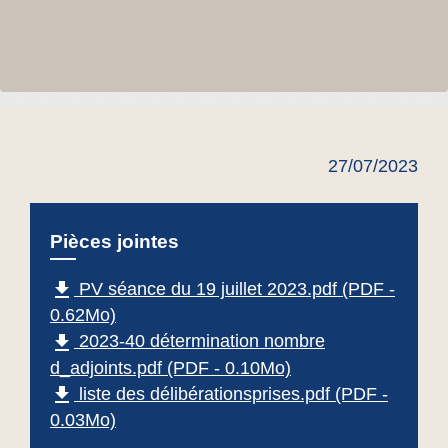
27/07/2023
Pièces jointes
file_download
PV séance du 19 juillet 2023.pdf (PDF -
0.62Mo)
file_download
2023-40 détermination nombre
d_adjoints.pdf (PDF - 0.10Mo)
file_download
liste des délibérationsprises.pdf (PDF -
0.03Mo)