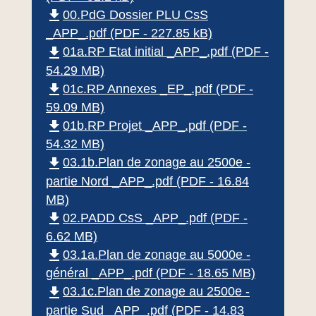
file_download
00.PdG Dossier PLU CsS
_APP_.pdf (PDF - 227.85 kB)
file_download
01a.RP Etat initial _APP_.pdf (PDF -
54.29 MB)
file_download
01c.RP Annexes _EP_.pdf (PDF -
59.09 MB)
file_download
01b.RP Projet _APP_.pdf (PDF -
54.32 MB)
file_download
03.1b.Plan de zonage au 2500e -
partie Nord _APP_.pdf (PDF - 16.84
MB)
file_download
02.PADD CsS _APP_.pdf (PDF -
6.62 MB)
file_download
03.1a.Plan de zonage au 5000e -
général _APP_.pdf (PDF - 18.65 MB)
file_download
03.1c.Plan de zonage au 2500e -
partie Sud _APP_.pdf (PDF - 14.83