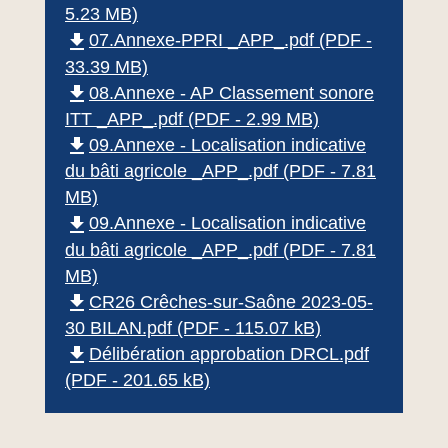
5.23 MB)
file_download
07.Annexe-PPRI _APP_.pdf (PDF -
33.39 MB)
file_download
08.Annexe - AP Classement sonore
ITT _APP_.pdf (PDF - 2.99 MB)
file_download
09.Annexe - Localisation indicative
du bâti agricole _APP_.pdf (PDF - 7.81
MB)
file_download
09.Annexe - Localisation indicative
du bâti agricole _APP_.pdf (PDF - 7.81
MB)
file_download
CR26 Crêches-sur-Saône 2023-05-
30 BILAN.pdf (PDF - 115.07 kB)
file_download
Délibération approbation DRCL.pdf
(PDF - 201.65 kB)