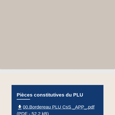
Pièces constitutives du PLU
file_download
00.Bordereau PLU CsS _APP_.pdf
(PDF - 52.2 kB)