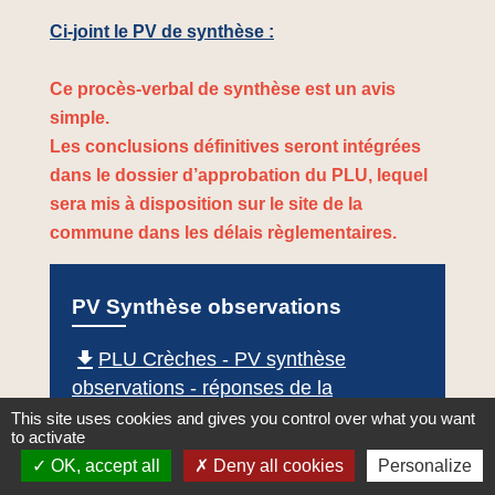
Ci-joint le PV de synthèse :
Ce procès-verbal de synthèse est un avis
simple.
Les conclusions définitives seront intégrées
dans le dossier d’approbation du PLU, lequel
sera mis à disposition sur le site de la
commune dans les délais règlementaires.
PV Synthèse observations
file_download
PLU Crèches - PV synthèse
observations - réponses de la
commune_1_.pdf (PDF - 33.27 MB)
This site uses cookies and gives you control over what you want
to activate
OK, accept all
Deny all cookies
Personalize