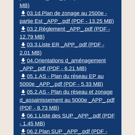
MB)
file_download
03.1d.Plan de zonage au 2500e -
partie Est _APP_.pdf (PDF - 13.25 MB)
file_download
03.2.Règlement _APP_.pdf (PDF -
12.79 MB)
file_download
03.3.Liste ER _APP_.pdf (PDF -
2.01 MB)
file_download
04.Orientations d_aménagement
_APP_.pdf (PDF - 6.21 MB)
file_download
05.1.AS - Plan du réseau EP au
5000e _APP_.pdf (PDF - 5.33 MB)
file_download
05.2.AS - Plan du réseau et zonage
d_assainissement au 5000e _APP_.pdf
(PDF - 8.73 MB)
file_download
06.1.Liste des SUP _APP_.pdf (PDF
- 1.45 MB)
file_download
06.2.Plan SUP _APP_.pdf (PDF -