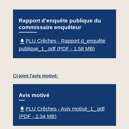
Rapport d'enquête publique du
commissaire enquêteur
file_download
PLU Crêches - Rapport d_enquête
publique_1_.pdf (PDF - 1.58 MB)
Ci-joint l'avis motivé:
Avis motivé
file_download
PLU Crêches - Avis motivé_1_.pdf
(PDF - 2.34 MB)