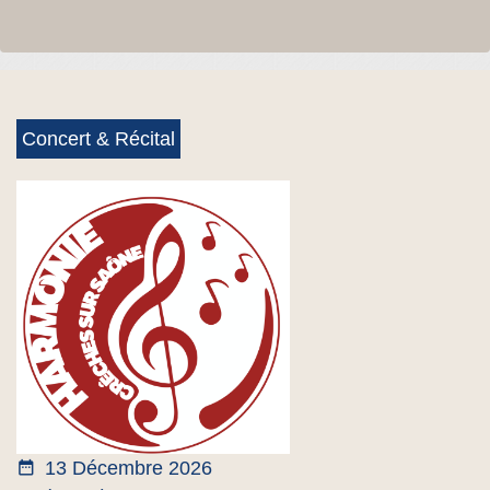
Concert & Récital
date_range
13 Décembre 2026