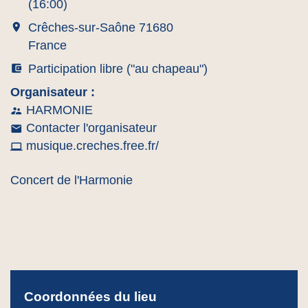
(16:00)
room
Crêches-sur-Saône 71680
France
account_balance_wallet
Participation libre ("au chapeau")
Organisateur :
HARMONIE
supervisor_account
Contacter l'organisateur
email
musique.creches.free.fr/
computer
Concert de l'Harmonie
Coordonnées du lieu