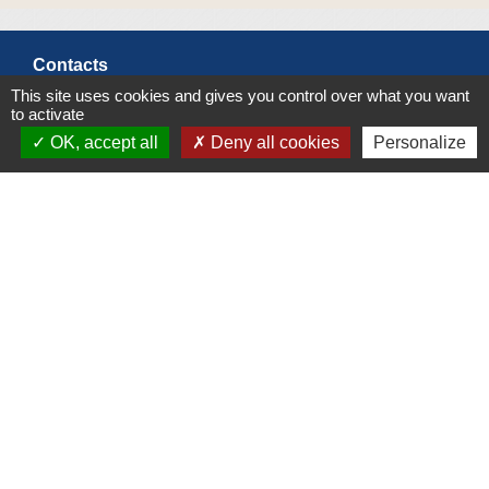
Contacts
This site uses cookies and gives you control over what you want
Commune de Crêches-sur-Saône
to activate
Place de la Mairie - CS 60813 - 71013 CRÊCHES-
OK, accept all
Deny all cookies
Personalize
SUR-SAÔNE CEDEX
71680 Crêches-sur-Saône - FRANCE
+33 3 85 36 57 90
Contact par formulaire
Espace Réservé
Liens