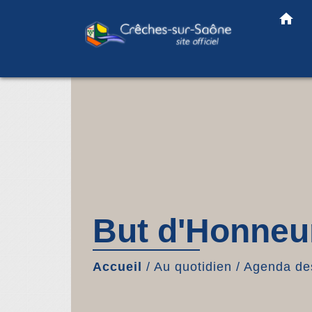
home
But d'Honneu
Accueil
/
Au quotidien
/
Agenda des