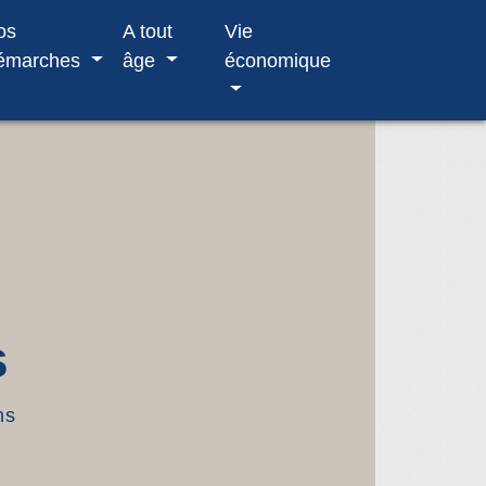
os
A tout
Vie
émarches
âge
économique
s
ns