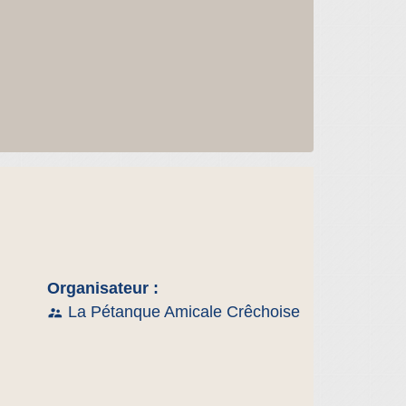
Organisateur :
La Pétanque Amicale Crêchoise
supervisor_account