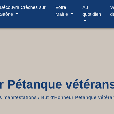
Découvrir Crêches-sur-
Votre
Au
V
Saône
Mairie
quotidien
d
r Pétanque vétéran
 manifestations
/
But d'Honneur Pétanque vétéra