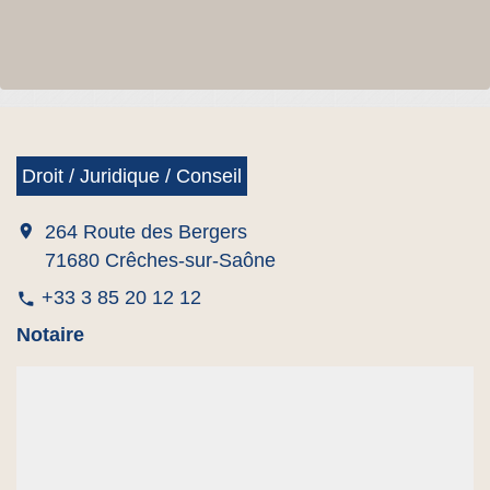
Droit / Juridique / Conseil
location_on
264 Route des Bergers
71680 Crêches-sur-Saône
+33 3 85 20 12 12
phone
Notaire