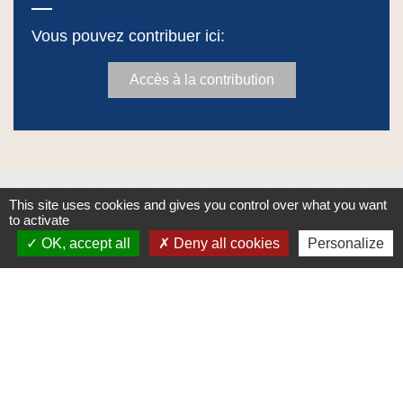
Vous pouvez contribuer ici:
Accès à la contribution
This site uses cookies and gives you control over what you want
Contacts
to activate
OK, accept all
Deny all cookies
Personalize
Commune de Crêches-sur-Saône
Place de la Mairie - CS 60813 - 71013 CRÊCHES-
SUR-SAÔNE CEDEX
71680 Crêches-sur-Saône - FRANCE
+33 3 85 36 57 90
Contact par formulaire