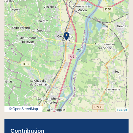
location_on
© OpenStreetMap
Leaflet
Contribution