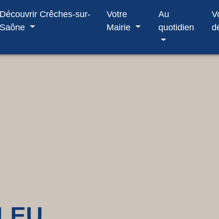
Découvrir Crêches-sur-
Votre
Au
V
Saône
Mairie
quotidien
d
LEU