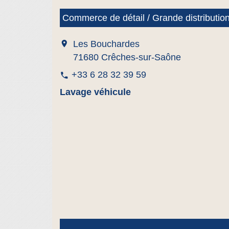
Commerce de détail / Grande distributio
location_on
Les Bouchardes
71680 Crêches-sur-Saône
+33 6 28 32 39 59
phone
Lavage véhicule