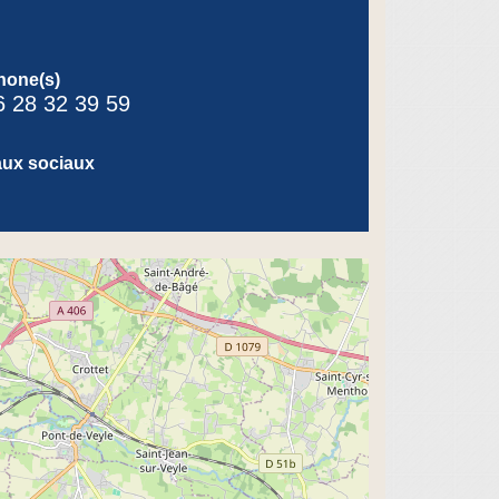
hone(s)
6 28 32 39 59
ux sociaux