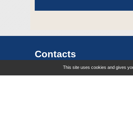
Contacts
This site uses cookies and gives you
Commune de Crêches-sur-Saône
Place de la Mairie - CS 60813 - 71013
CRÊCHES-SUR-SAÔNE CEDEX
71680 Crêches-sur-Saône - FRANCE
+33 3 85 36 57 90
Contact par formulaire