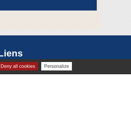
Liens
Deny all cookies
Personalize
Mâconnais Beaujolais Agglomération
Département de Saône-et-Loire
Conseil Régional Région Bourgogne
Franche Comté
Office de Tourisme de Mâcon
Préfecture de Saône et Loire