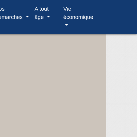
os
A tout
Vie
émarches
âge
économique