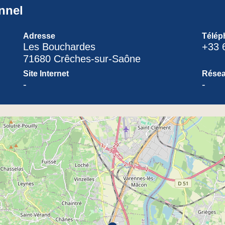
nnel
Adresse
Télép
Les Bouchardes
+33 
71680 Crêches-sur-Saône
Site Internet
Résea
-
-