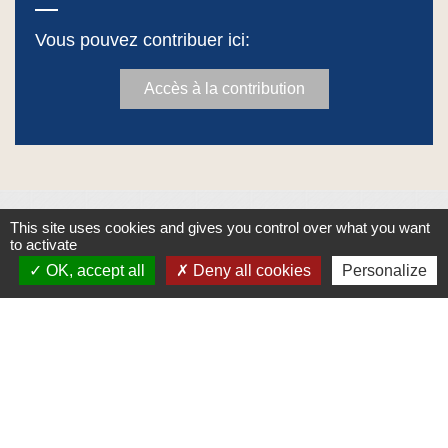
Vous pouvez contribuer ici:
Accès à la contribution
This site uses cookies and gives you control over what you want
Contacts
to activate
OK, accept all
Deny all cookies
Personalize
Commune de Crêches-sur-Saône
Place de la Mairie - CS 60813 - 71013 CRÊCHES-
SUR-SAÔNE CEDEX
71680 Crêches-sur-Saône - FRANCE
+33 3 85 36 57 90
Contact par formulaire