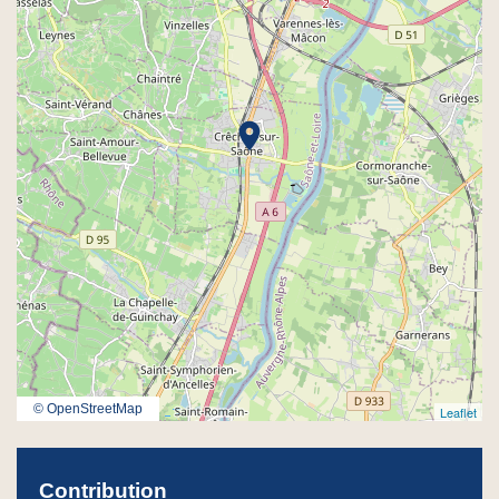
location_on
© OpenStreetMap
Leaflet
Contribution