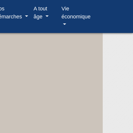
os
A tout
Vie
émarches
âge
économique