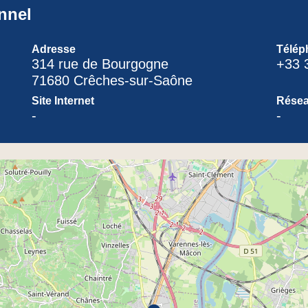
nnel
Adresse
Télép
314 rue de Bourgogne
+33 
71680 Crêches-sur-Saône
Site Internet
Résea
-
-