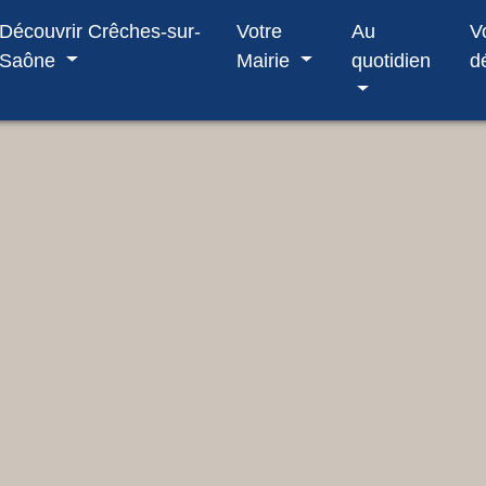
Découvrir Crêches-sur-
Votre
Au
V
Saône
Mairie
quotidien
d