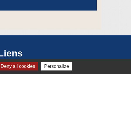
Liens
Deny all cookies
Personalize
Mâconnais Beaujolais Agglomération
Département de Saône-et-Loire
Conseil Régional Région Bourgogne
Franche Comté
Office de Tourisme de Mâcon
Préfecture de Saône et Loire