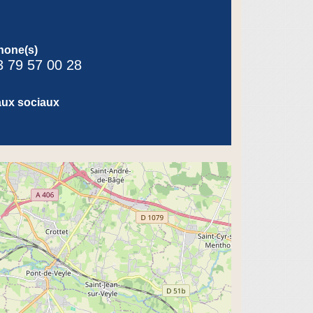
hone(s)
3 79 57 00 28
ux sociaux