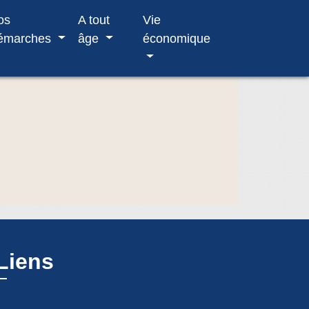
os
A tout
Vie
émarches
âge
économique
Liens