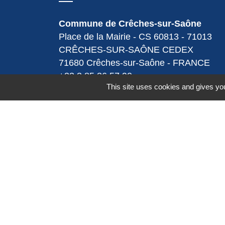
Commune de Crêches-sur-Saône
Place de la Mairie - CS 60813 - 71013
CRÊCHES-SUR-SAÔNE CEDEX
71680 Crêches-sur-Saône - FRANCE
+33 3 85 36 57 90
This site uses cookies and gives you
Contact par formulaire
Espace Réservé
Mentions légales
-
Politique de confidenti