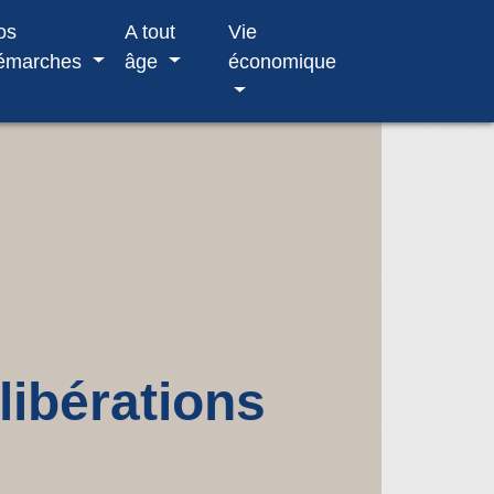
os
A tout
Vie
émarches
âge
économique
libérations