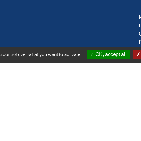
 control over what you want to activate
OK, accept all
alité
-
Accessibilité
-
Plan du site
-
Gestion des cookie