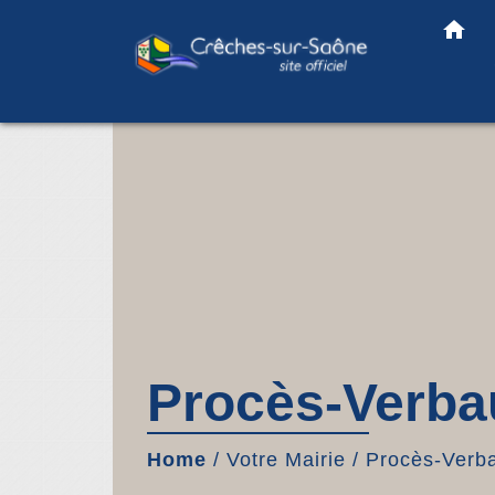
home
Procès-Verbau
Home
/
Votre Mairie
/
Procès-Verba