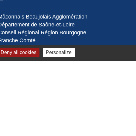
Mâconnais Beaujolais Agglomération
Département de Saône-et-Loire
Conseil Régional Région Bourgogne
Franche Comté
Office de Tourisme de Mâcon
Deny all cookies
Personalize
Préfecture de Saône et Loire
s