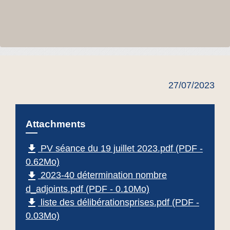
27/07/2023
Attachments
file_download
PV séance du 19 juillet 2023.pdf (PDF -
0.62Mo)
file_download
2023-40 détermination nombre
d_adjoints.pdf (PDF - 0.10Mo)
file_download
liste des délibérationsprises.pdf (PDF -
0.03Mo)