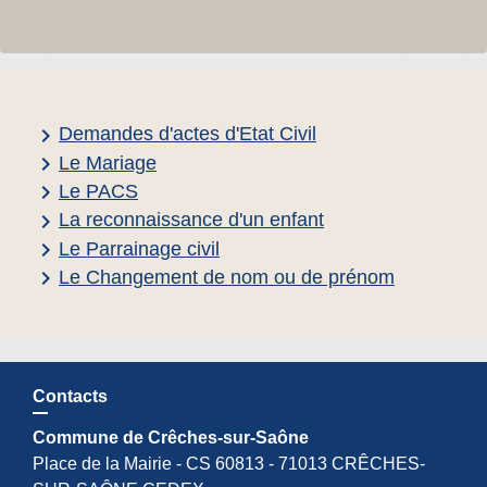
keyboard_arrow_right
Demandes d'actes d'Etat Civil
keyboard_arrow_right
Le Mariage
keyboard_arrow_right
Le PACS
keyboard_arrow_right
La reconnaissance d'un enfant
keyboard_arrow_right
Le Parrainage civil
keyboard_arrow_right
Le Changement de nom ou de prénom
Contacts
Commune de Crêches-sur-Saône
Place de la Mairie - CS 60813 - 71013 CRÊCHES-