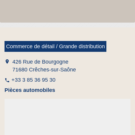
Commerce de détail / Grande distribution
location_on
426 Rue de Bourgogne
71680 Crêches-sur-Saône
+33 3 85 36 95 30
phone
Pièces automobiles