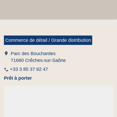
Commerce de détail / Grande distribution
location_on
Parc des Bouchardes
71680 Crêches-sur-Saône
+33 3 85 37 82 47
phone
Prêt à porter