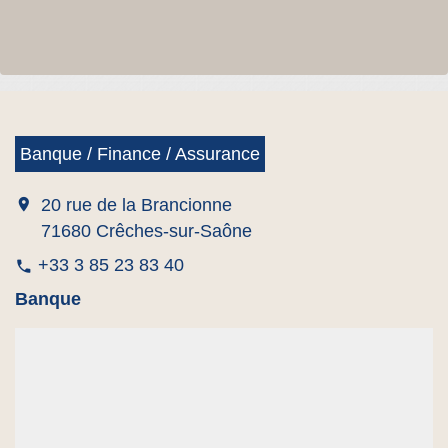
Banque / Finance / Assurance
location_on
20 rue de la Brancionne
71680 Crêches-sur-Saône
+33 3 85 23 83 40
phone
Banque