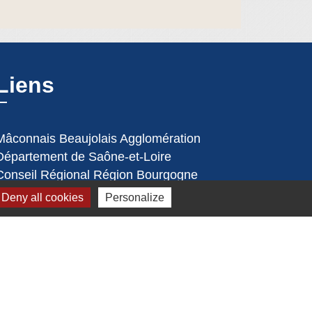
Liens
Mâconnais Beaujolais Agglomération
Département de Saône-et-Loire
Conseil Régional Région Bourgogne
Franche Comté
Deny all cookies
Personalize
Office de Tourisme de Mâcon
Préfecture de Saône et Loire