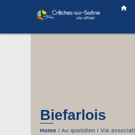
home
Biefarlois
Home
/
Au quotidien
/
Vie associat