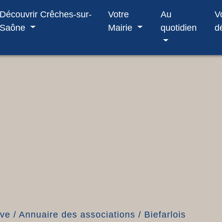
Découvrir Crêches-sur-
Votre
Au
V
Saône
Mairie
quotidien
d
ive
/
Annuaire des associations
/
Biefarlois