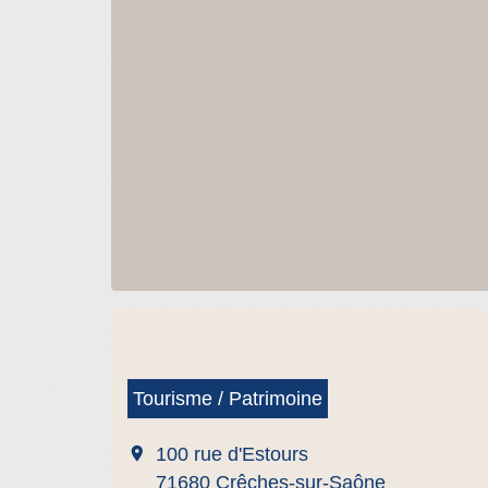
Tourisme / Patrimoine
location_on
100 rue d'Estours
71680 Crêches-sur-Saône