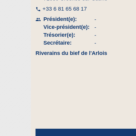
+33 6 81 65 68 17
phone
Président(e):
-
people
Vice-président(e):
-
Trésorier(e):
-
Secrétaire:
-
Riverains du bief de l'Arlois