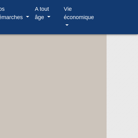
os
A tout
Vie
émarches
âge
économique